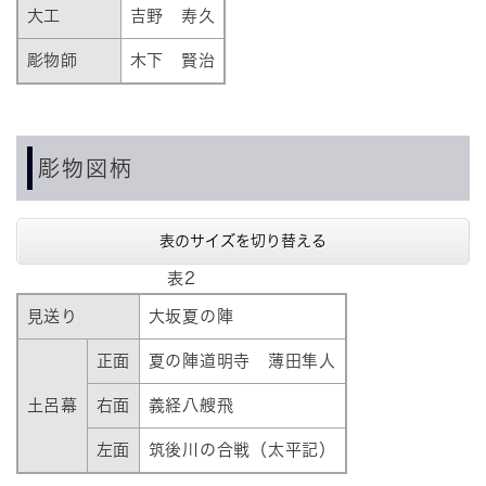
大工
吉野 寿久
彫物師
木下 賢治
彫物図柄
表のサイズを切り替える
表2
見送り
大坂夏の陣
正面
夏の陣道明寺 薄田隼人
土呂幕
右面
義経八艘飛
左面
筑後川の合戦（太平記）