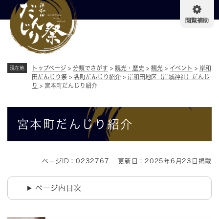
ペ
メニューを飛ばして本文へ
ー
ジ
の
先
頭
で
トップページ
>
分類でさがす
>
観光・歴史
>
観光
>
イベント
>
岸和
現在地
す
田だんじり祭
>
各町だんじり紹介
>
岸和田地区（岸城神社）だんじ
り
>
宮本町だんじり紹介
。
本
宮本町だんじり紹介
文
ページID：0232767
更新日：2025年6月23日掲載
ページ内目次