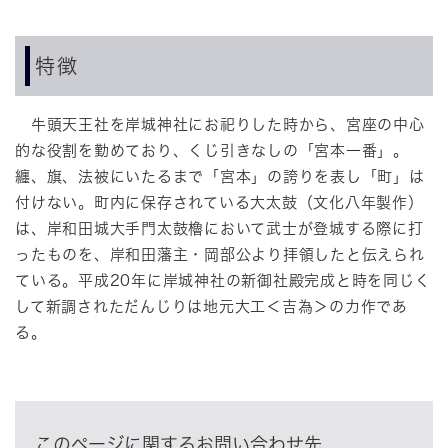
特徴
牛頭天王社を岸城神社にお祀りした時から、宮座の中心
的な役割を勤めており、くじ引きなしの「宮本一番」。
纏、旗、法被にいたるまで「宮本」の誇りを表し「町」は
付けない。町内に保存されている大太鼓（文化八年製作）
は、岸和田城大手門太鼓櫓において武士が登城する際に打
ったものを、岸和田藩主・岡部公より拝領したと伝えられ
ている。平成20年に岸城神社の新御社殿完成と時を同じく
して新調されただんじりは地元大工＜吉為＞の力作であ
る。
このページに関するお問い合わせ先