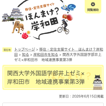
ペ
メニューを飛ばして本文へ
ー
ジ
の
先
頭
で
す。
トップページ
>
移住・定住支援サイト ほんまけ？岸和
現在地
田
>
知る
>
岸和田市を知る
>
関西大学外国語学部井上
ゼミ×岸和田市 地域連携事業第3弾
本
関西大学外国語学部井上ゼミ×
文
岸和田市 地域連携事業第3弾
更新日：2026年6月15日掲載