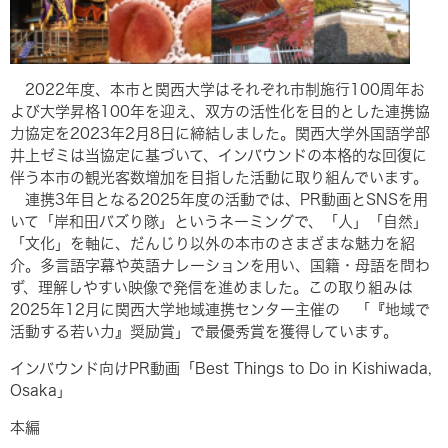
2022年度、本市と関西大学はそれぞれ市制施行100周年お
よび大学昇格100年を迎え、双方の活性化を目的とした連携協
力協定を2023年2月8日に締結しました。関西大学外国語学部
井上ゼミは当協定に基づいて、インバウンドの本格的な回復に
伴う本市の観光客数増加を目指した活動に取り組んでいます。
連携3年目となる2025年度の活動では、PR動画とSNSを用
いて「岸和田バズり隊」というネーミングで、「人」「自然」
「文化」を軸に、だんじり以外の本市のさまざまな魅力を紹
介。多言語字幕や英語ナレーションを用い、国籍・母語を問わ
ず、理解しやすい映像で発信を進めました。この取り組みは
2025年12月に関西大学地域連携センター主催の 「『地域で
活動する若い力』奨励賞」で最優秀賞を獲得しています。
インバウンド向けPR動画
「
Best Things to Do in Kishiwada,
Osaka​
」
本編