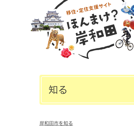
ペ
岸
ー
和
ジ
田
の
移
先
住
頭
q&a
で
す。
本
文
知る
岸和田市を知る