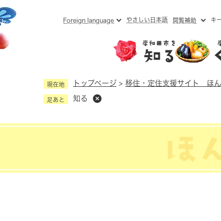
メニューを飛ばして本文へ
やさしい日本語
キ
Foreign language
閲覧補助
トップページ
>
移住・定住支援サイト ほ
現在地
知る
足あと