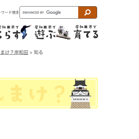
ーワード検索
んまけ？岸和田
>
知る