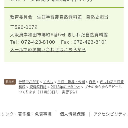
教育委員会
生涯学習部自然資料館
自然史担当
〒596-0072
大阪府岸和田市堺町6番5号 きしわだ自然資料館
Tel：072-423-8100
Fax：072-423-8101
メールでのお問い合わせはこちらから
分類でさがす
>
くらし
>
自然・環境・公園
>
自然
>
きしわだ自然資
現在地
料館
>
資料館日誌
>
2013年のできごと
>
ブナのゆらゆらモビール
つくります（11月23日ミニ実習予告）
リンク・著作権・免責事項
個人情報保護
アクセシビリティ