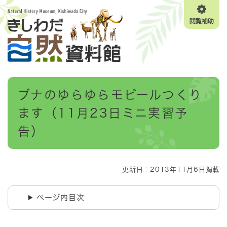
ペ
メニューを飛ばして本文へ
ー
閲
ジ
覧
の
補
先
助
頭
で
す
本
。
ブナのゆらゆらモビールつくり
文
ます（11月23日ミニ実習予
告）
更新日：2013年11月6日掲載
ページ内目次