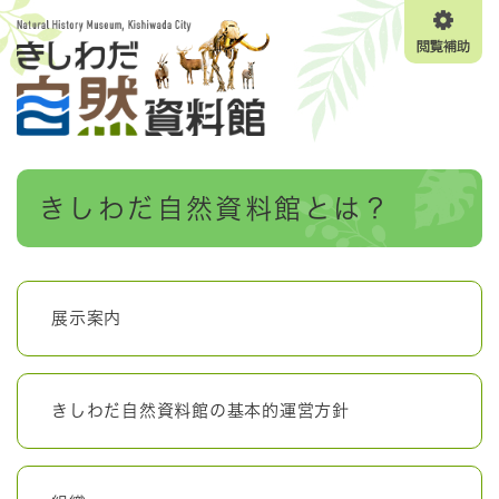
ペ
メニューを飛ばして本文へ
ー
閲
ジ
覧
の
補
先
助
頭
で
す
本
。
きしわだ自然資料館とは？
文
展示案内
きしわだ自然資料館の基本的運営方針