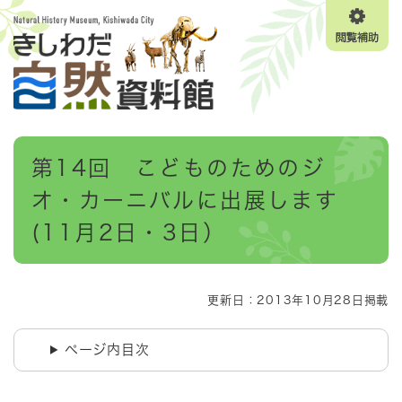
ペ
メニューを飛ばして本文へ
ー
閲
ジ
覧
の
補
先
助
頭
で
す
本
。
第14回 こどものためのジ
文
オ・カーニバルに出展します
(11月2日・3日）
更新日：2013年10月28日掲載
ページ内目次