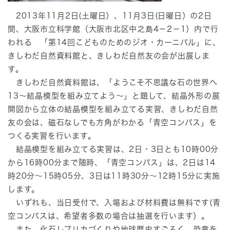
2013年11月2日(土曜日）、11月3日(日曜日）の2日
間、大阪市立科学館（大阪市北区中之島4－2－1）内で行
われる 「第14回こどものためのジオ・カーニバル」に、
きしわだ自然資料館と、きしわだ自然友の会が出展しま
す。
きしわだ自然資料館は、「ようこそ不思議な石の世界へ
13～結晶模型を組み立てよう～」と題して、結晶外形の展
開図から立体の結晶模型を組み立てる実習、きしわだ自然
友の会は、磁石なしでも方角がわかる「青空コンパス」を
つくる実習を行います。
結晶模型を組み立てる実習は、2日・3日とも10時00分
から16時00分まで随時、「青空コンパス」は、2日は14
時20分～15時05分、3日は11時30分～12時15分に実施
します。
いずれも、当日受付で、入場および材料費は無料です(青
空コンパスは、希望者多数の場合は抽選を行います）。
また、化石レプリカづくりや地球歴史すごろく、恐竜を