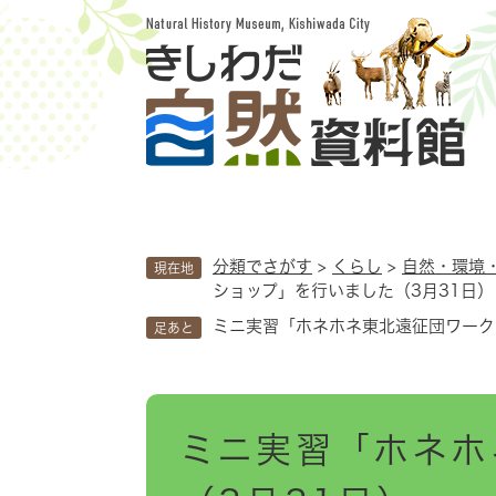
ペ
ー
ジ
の
先
頭
で
す
。
分類でさがす
>
くらし
>
自然・環境
現在地
ショップ」を行いました（3月31日）
ミニ実習「ホネホネ東北遠征団ワーク
足あと
本
ミニ実習「ホネホ
文