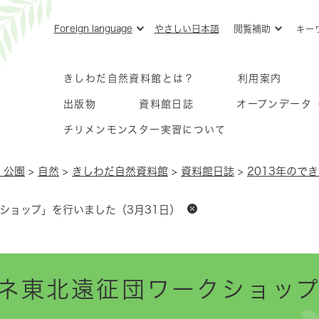
メニューを飛ばして本文へ
Foreign language
やさしい日本語
閲覧補助
キー
きしわだ自然資料館とは？
利用案内
出版物
資料館日誌
オープンデータ
チリメンモンスター実習について
・公園
>
自然
>
きしわだ自然資料館
>
資料館日誌
>
2013年ので
ショップ」を行いました（3月31日）
ネ東北遠征団ワークショッ