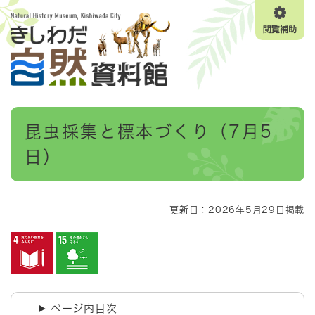
ペ
メニューを飛ばして本文へ
ー
閲
ジ
覧
の
補
先
助
頭
で
す
本
。
昆虫採集と標本づくり（7月5
文
日）
更新日：2026年5月29日掲載
ページ内目次