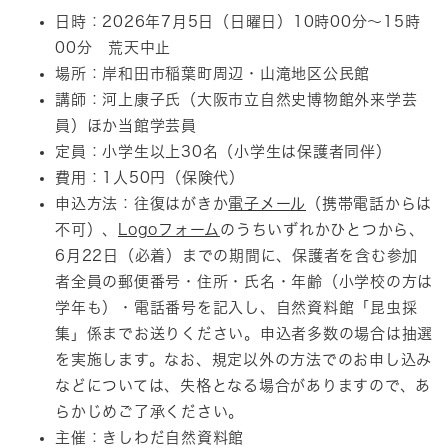
日時：2026年7月5日（日曜日）10時00分～15時
00分 荒天中止
場所：岸和田市稲葉町周辺・山滝地区公民館
講師：河上康子氏（大阪市立自然史博物館外来学芸
員）ほか当館学芸員
定員：小学生以上30名（小学生は保護者同伴）
費用：1人50円（保険代）
申込方法：往復はがきか
電子メール
（携帯電話からは
不可）、
Logoフォーム
のうちいずれかひとつから、
6月22日（必着）までの期間に、保護者を含む参加
者全員の郵便番号・住所・氏名・年齢（小学校の方は
学年も）・電話番号を記入し、自然資料館「昆虫採
集」係までお送りください。申込者多数の場合は抽選
を実施します。なお、規定以外の方法でのお申し込み
などについては、失格となる場合がありますので、あ
らかじめご了承ください。
主催：きしわだ自然資料館