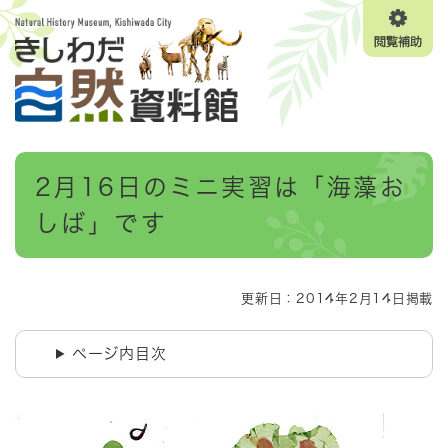
ペ
メニューを飛ばして本文へ
ー
閲
ジ
覧
の
補
先
助
頭
で
す
本
。
2月16日のミニ実習は「海藻お
文
しば」です
更新日：2014年2月14日掲載
ページ内目次