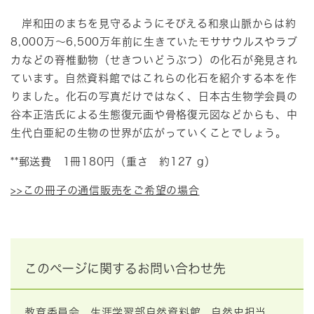
岸和田のまちを見守るようにそびえる和泉山脈からは約
8,000万～6,500万年前に生きていたモササウルスやラブ
カなどの脊椎動物（せきついどうぶつ）の化石が発見され
ています。自然資料館ではこれらの化石を紹介する本を作
りました。化石の写真だけではなく、日本古生物学会員の
谷本正浩氏による生態復元画や骨格復元図などからも、中
生代白亜紀の生物の世界が広がっていくことでしょう。
**郵送費 1冊180円（重さ 約127 g）
>>この冊子の通信販売をご希望の場合
このページに関するお問い合わせ先
教育委員会
生涯学習部自然資料館
自然史担当