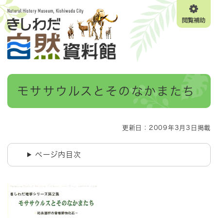
ペ
メニューを飛ばして本文へ
ー
閲
ジ
覧
の
補
先
助
頭
で
す
本
。
モササウルスとそのなかまたち
文
更新日：2009年3月3日掲載
ページ内目次