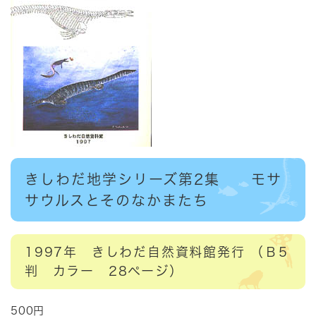
きしわだ地学シリーズ第2集 モサ
サウルスとそのなかまたち
1997年 きしわだ自然資料館発行 （Ｂ5
判 カラー 28ページ）
500円