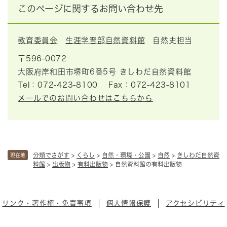
このページに関するお問い合わせ先
教育委員会
生涯学習部自然資料館
自然史担当
〒596-0072
大阪府岸和田市堺町6番5号 きしわだ自然資料館
Tel：072-423-8100
Fax：072-423-8101
メールでのお問い合わせはこちらから
分類でさがす
>
くらし
>
自然・環境・公園
>
自然
>
きしわだ自然資
現在地
料館
>
出版物
>
有料出版物
>
自然資料館の有料出版物
リンク・著作権・免責事項
個人情報保護
アクセシビリティ