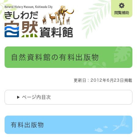
ペ
メニューを飛ばして本文へ
ー
閲
ジ
覧
の
補
先
助
頭
で
す
本
。
自然資料館の有料出版物
文
更新日：2012年6月23日掲載
ページ内目次
有料出版物