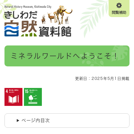
ペ
メニューを飛ばして本文へ
ー
閲
ジ
覧
の
補
先
助
頭
で
す
本
。
ミネラルワールドへようこそ！
文
更新日：2025年5月1日掲載
ページ内目次