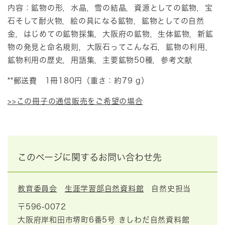
内容：鉱物の形，水晶，雪の結晶，資源としての鉱物，宝
石そして耐火物，絵の具になる鉱物，鉱物としての自然
金，はじめての鉱物採集，大阪府の鉱物，生体鉱物，新鉱
物の発見と命名規則，大阪石ってこんな石，鉱物の利用，
鉱物利用の歴史，用語集，主要鉱物50種，参考文献
**郵送費 1冊180円（重さ：約79 g）
>>この冊子の通信販売をご希望の場合
このページに関するお問い合わせ先
教育委員会
生涯学習部自然資料館
自然史担当
〒596-0072
大阪府岸和田市堺町6番5号 きしわだ自然資料館