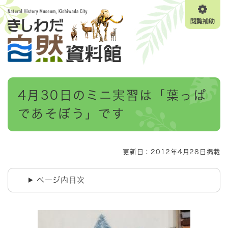
ペ
メニューを飛ばして本文へ
ー
閲
ジ
覧
の
補
先
助
頭
で
す
本
。
4月30日のミニ実習は「葉っぱ
文
であそぼう」です
更新日：2012年4月28日掲載
ページ内目次