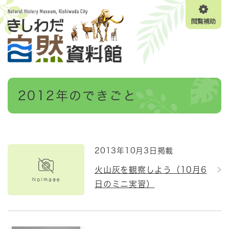
ペ
メニューを飛ばして本文へ
ー
閲
ジ
覧
の
補
先
助
頭
で
す
本
。
2012年のできごと
文
2013年10月3日掲載
火山灰を観察しよう（10月6
日のミニ実習）