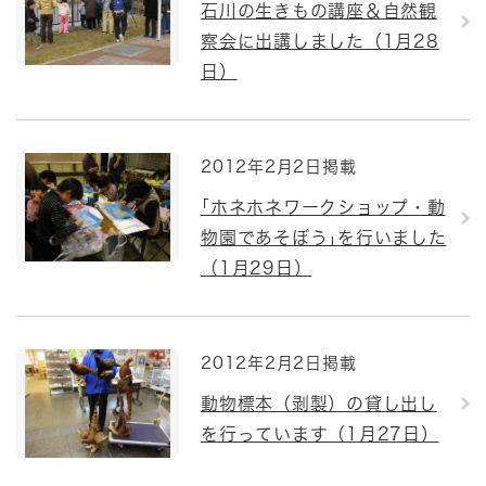
石川の生きもの講座＆自然観
察会に出講しました（1月28
日）
2012年2月2日掲載
｢ホネホネワークショップ・動
物園であそぼう｣を行いました
（1月29日）
2012年2月2日掲載
動物標本（剥製）の貸し出し
を行っています（1月27日）