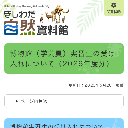
ペ
メニューを飛ばして本文へ
ー
閲
ジ
覧
の
補
先
助
頭
で
す
本
。
博物館（学芸員）実習生の受け
文
入れについて（2026年度分）
更新日：2026年5月20日掲載
ページ内目次
博物館実習生の受け入れについて