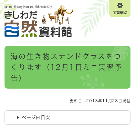
ペ
メニューを飛ばして本文へ
ー
閲
ジ
覧
の
補
先
助
頭
で
す
本
。
海の生き物ステンドグラスをつ
文
くります（12月1日ミニ実習予
告）
更新日：2013年11月28日掲載
ページ内目次