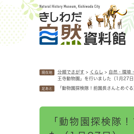
ペ
ー
ジ
の
先
頭
で
す
。
分類でさがす
>
くらし
>
自然・環境
現在地
王寺動物園」を行いました（1月27日
「動物園探検隊！前園長さんとめぐる
足あと
本
「動物園探検隊！
文