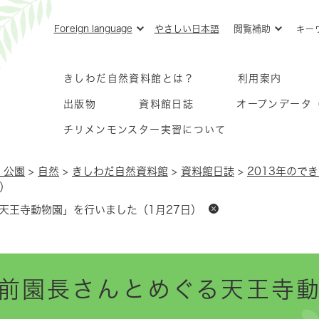
メニューを飛ばして本文へ
Foreign language
やさしい日本語
閲覧補助
キー
きしわだ自然資料館とは？
利用案内
出版物
資料館日誌
オープンデータ
チリメンモンスター実習について
・公園
>
自然
>
きしわだ自然資料館
>
資料館日誌
>
2013年ので
）
天王寺動物園」を行いました（1月27日）
前園長さんとめぐる天王寺