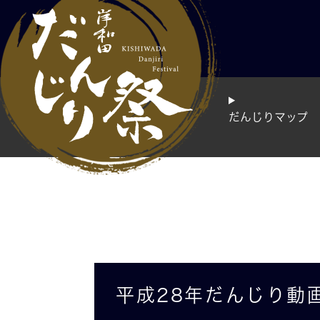
ペ
ー
ジ
の
先
頭
で
だんじりマップ
す
。
本
平成28年だんじり動
文