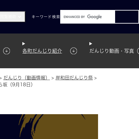
閲覧補助
キーワード
検索
各町だんじり紹介
だんじり動画・写真
>
だんじり（動画情報）
>
岸和田だんじり祭
>
ら坂（9月18日）