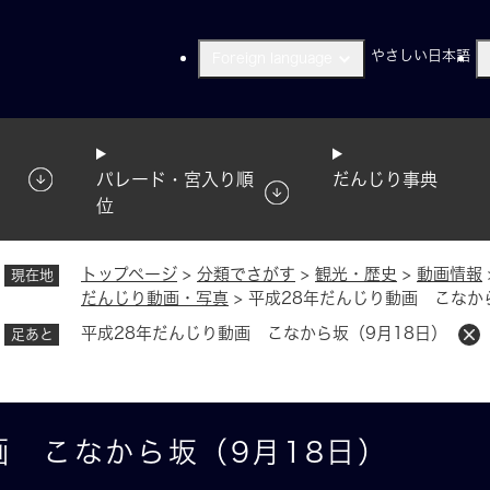
メニューを飛ばして本文へ
やさしい日本語
Foreign language
パレード・宮入り順
だんじり事典
位
トップページ
>
分類でさがす
>
観光・歴史
>
動画情報
現在地
だんじり動画・写真
>
平成28年だんじり動画 こなか
平成28年だんじり動画 こなから坂（9月18日）
足あと
画 こなから坂（9月18日）