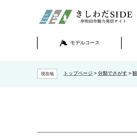
ペ
ー
ジ
の
先
頭
モデルコース
で
す
。
トップページ
>
分類でさがす
>
現在地
本
文