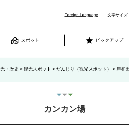
本文へ
Foreign Language
文字サイズ
スポット
ピックアップ
観光・歴史
>
観光スポット
>
だんじり（観光スポット）
>
岸和田
カンカン場