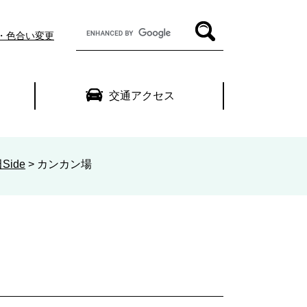
G
・色合い変更
o
o
g
l
交通アクセス
e
カ
ス
タ
ム
Side
>
カンカン場
検
索