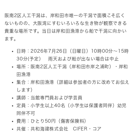
阪南2区人工干潟は、岸和田市唯一の干潟で面積こそ広く
ないものの、大阪湾にすむいろいろな生き物が観察できる
貴重な場所です。当日は岸和田漁港から船で干潟に向かい
ます。
日時：2026年7月26日（日曜日）10時00分～15時
30分(予定） 雨天および船が出ない場合は中止
場所：阪南2区人工干潟（岸和田市岸之浦町）・岸和
田漁港
集合：岸和田漁港（詳細は参加者の方に改めてお伝え
します）
講師：当館専門員および学芸員
定員：小学生以上40名（小学生は保護者同伴）幼児
同伴不可
費用：ひとり50円（傷害保険料）
共催：共和海建株式会社 CIFER・コア