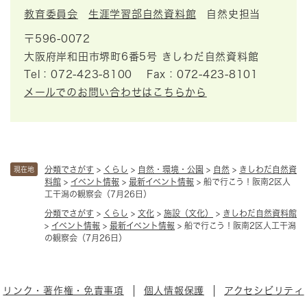
教育委員会
生涯学習部自然資料館
自然史担当
〒596-0072
大阪府岸和田市堺町6番5号 きしわだ自然資料館
Tel：072-423-8100
Fax：072-423-8101
メールでのお問い合わせはこちらから
分類でさがす
>
くらし
>
自然・環境・公園
>
自然
>
きしわだ自然資
現在地
料館
>
イベント情報
>
最新イベント情報
>
船で行こう！阪南2区人
工干潟の観察会（7月26日）
分類でさがす
>
くらし
>
文化
>
施設（文化）
>
きしわだ自然資料館
>
イベント情報
>
最新イベント情報
>
船で行こう！阪南2区人工干潟
の観察会（7月26日）
リンク・著作権・免責事項
個人情報保護
アクセシビリティ