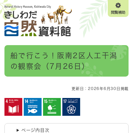
ペ
メニューを飛ばして本文へ
ー
閲
ジ
覧
の
補
先
助
頭
で
す
本
。
船で行こう！阪南2区人工干潟
文
の観察会（7月26日）
更新日：2026年6月30日掲載
ページ内目次