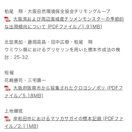
柏尾 翔・大阪自然環境保全協会チリモングループ
大阪湾および周辺海域産チリメンモンスターの季節的
な出現傾向について [PDFファイル／1.91MB]
北詰美加・藤岡高昌・田中広樹・柏尾 翔
ウミウシ類におけるグリセリンを用いた標本作成法の検
討：25-32.
短報
花崎勝司・三宅壽一
大阪府阪南市から採集されたクロヨシノボリ [PDFフ
ァイル／5.18MB]
上地健琉
岸和田市におけるマツカサガイの標本記録 [PDFファ
イル／2.11MB]