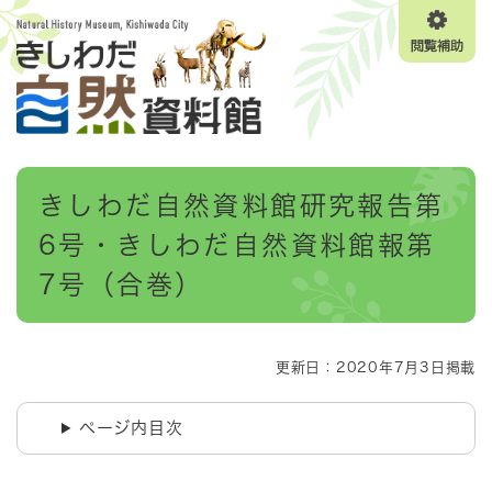
ペ
メニューを飛ばして本文へ
ー
閲
ジ
覧
の
補
先
助
頭
で
す
本
。
きしわだ自然資料館研究報告第
文
6号・きしわだ自然資料館報第
7号（合巻）
更新日：2020年7月3日掲載
ページ内目次