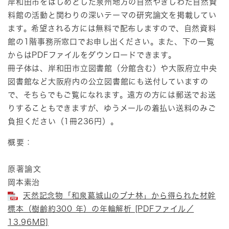
岸和田市をはじめとした泉州地方の自然やきしわだ自然資
料館の活動と関わりの深いテーマの研究論文を掲載してい
ます。希望される方には無料で配布しますので、自然資料
館の1階事務所窓口でお申し出ください。また、下の一覧
からはPDFファイルをダウンロードできます。
冊子体は、岸和田市立図書館（分館含む）や大阪府立中央
図書館など大阪府内の公立図書館にも送付していますの
で、そちらでもご覧になれます。遠方の方には郵送でお送
りすることもできますが、ゆうメールの着払い送料のみご
負担ください（1冊236円）。
概要：
原著論文
岡本素治
天然記念物「和泉葛城山のブナ林」から得られた材幹
標本（樹齢約300 年）の年輪解析 [PDFファイル／
13.96MB]