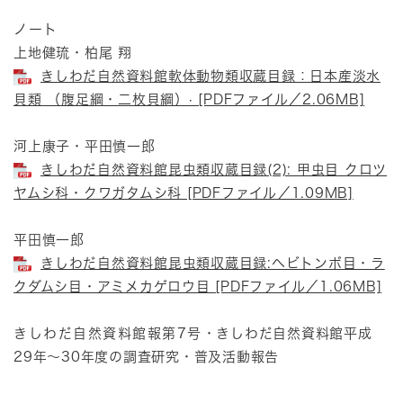
ノート
上地健琉・柏尾 翔
きしわだ自然資料館軟体動物類収蔵目録：日本産淡水
貝類 （腹足綱・二枚貝綱）· [PDFファイル／2.06MB]
河上康子・平田慎一郎
きしわだ自然資料館昆虫類収蔵目録(2): 甲虫目 クロツ
ヤムシ科・クワガタムシ科 [PDFファイル／1.09MB]
平田慎一郎
きしわだ自然資料館昆虫類収蔵目録:ヘビトンボ目・ラ
クダムシ目・アミメカゲロウ目 [PDFファイル／1.06MB]
きしわだ自然資料館報第7号
・きしわだ自然資料館平成
29年～30年度の調査研究・普及活動報告