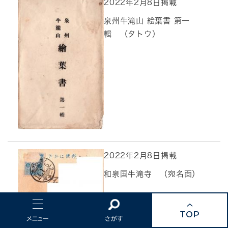
2022年2月8日掲載
泉州牛滝山 絵葉書 第一
輯 （タトウ）
2022年2月8日掲載
和泉国牛滝寺 （宛名面）