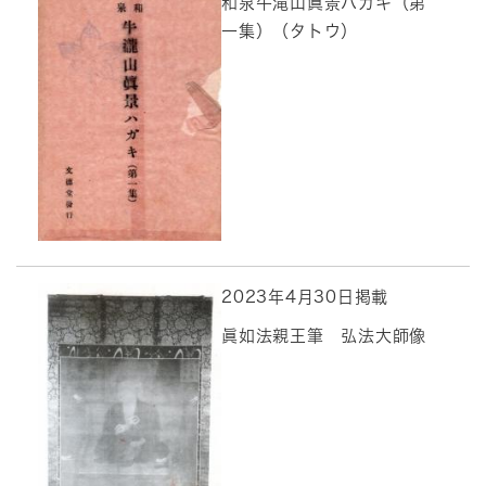
和泉牛滝山眞景ハガキ（第
一集）（タトウ）
2023年4月30日掲載
眞如法親王筆 弘法大師像