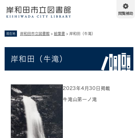
ペ
メニューを飛ばして本文へ
ー
ジ
の
先
岸和田市立図書館
>
絵葉書
>
岸和田（牛滝）
現在地
頭
で
す
本
。
岸和田（牛滝）
文
2023年4月30日掲載
牛滝山第一ノ滝