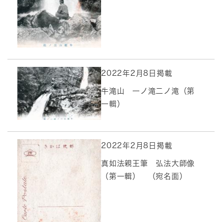
2022年2月8日掲載
牛滝山 一ノ滝二ノ滝（第
一輯）
2022年2月8日掲載
真如法親王筆 弘法大師像
（第一輯） （宛名面）