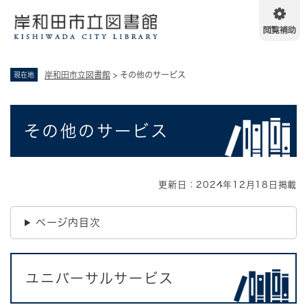
ペ
メニューを飛ばして本文へ
ー
ジ
の
先
岸和田市立図書館
>
その他のサービス
現在地
頭
で
す
本
。
その他のサービス
文
更新日：2024年12月18日掲載
ページ内目次
ユニバーサルサービス