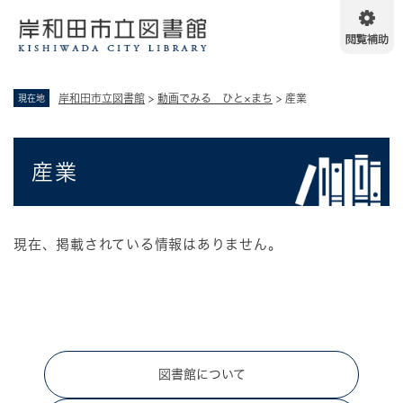
ペ
メニューを飛ばして本文へ
ー
ジ
の
先
岸和田市立図書館
>
動画でみる ひと×まち
>
産業
現在地
頭
で
す
本
。
産業
文
現在、掲載されている情報はありません。
図書館について