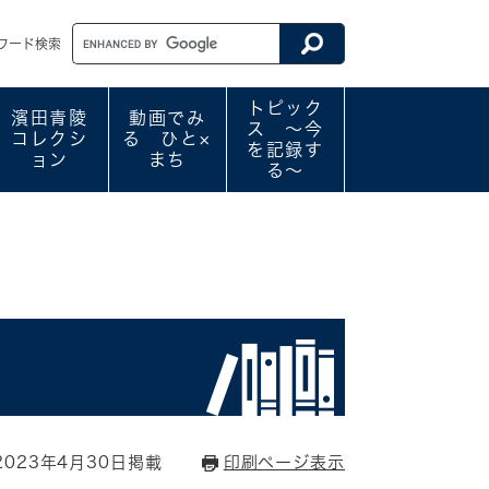
ワード検索
トピック
濱田青陵
動画でみ
ス ～今
コレクシ
る ひと×
を記録す
ョン
まち
る～
023年4月30日掲載
印刷ページ表示