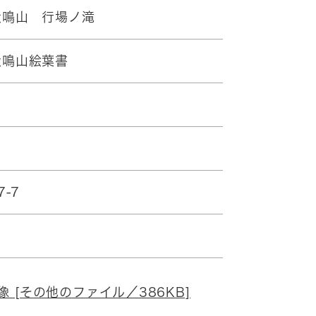
犬鳴山 行場ノ滝
犬鳴山絵葉書
7-7
像 [その他のファイル／386KB]