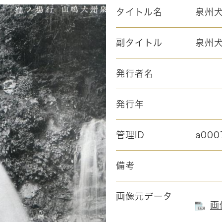
タイトル名
泉州
副タイトル
泉州
発行者名
発行年
管理ID
a000
備考
画像元データ
画