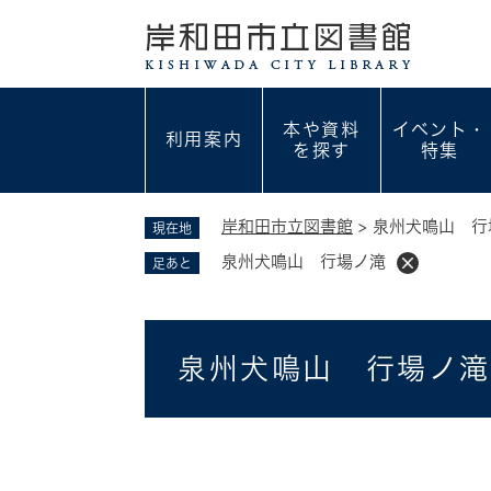
ペ
ー
ジ
の
先
本や資料
イベント・
利用案内
頭
を探す
特集
で
す
。
岸和田市立図書館
>
泉州犬鳴山 行
現在地
泉州犬鳴山 行場ノ滝
足あと
本
泉州犬鳴山 行場ノ滝
文