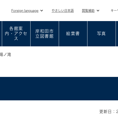
メニューを飛ばして本文へ
Foreign language
やさしい日本語
閲覧補助
キー
各館案
岸和田市
内・アクセ
絵葉書
写真
立図書館
ス
場ノ滝
更新日：2