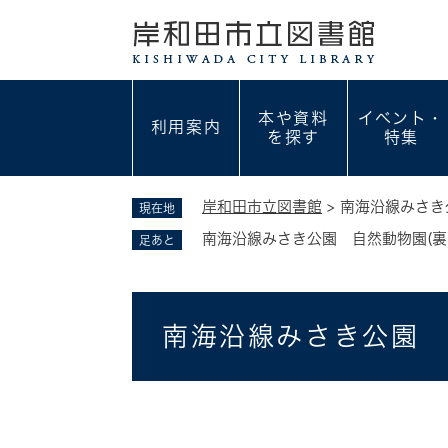
ペ
ー
ジ
の
先
本や資料
イベント・
利用案内
頭
を探す
特集
で
す
。
岸和田市立図書館
>
南海沿線みさき
現在地
南海沿線みさき公園 自然動物園(裏
足あと
本
南海沿線みさき公園 
文