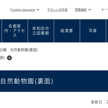
メニューを飛ばして本文へ
Foreign language
やさしい日本語
閲覧補助
キー
各館案
岸和田市
内・アクセ
絵葉書
写真
立図書館
ス
公園 自然動物園(裏面)
面)
自然動物園(裏面)
更新日：2