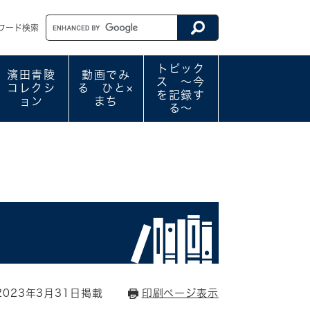
ワード検索
トピック
濱田青陵
動画でみ
ス ～今
コレクシ
る ひと×
を記録す
ョン
まち
る～
023年3月31日掲載
印刷ページ表示