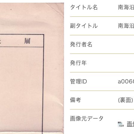
タイトル名
南海沿
副タイトル
南海
発行者名
発行年
管理ID
a006
備考
(裏面)
画像元データ
画