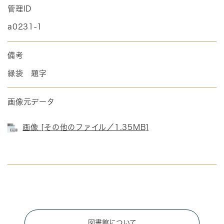
管理ID
a0231-1
備考
緑袋 題字
画像元データ
画像 [その他のファイル／1.35MB]
図書館について