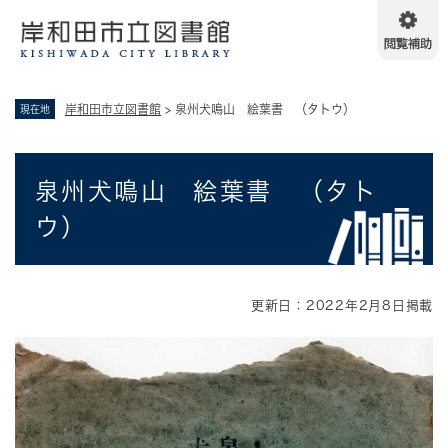
ペ
メニューを飛ばして本文へ
ー
ジ
の
先
岸和田市立図書館
>
泉州犬鳴山 絵葉書 （タトウ）
現在地
頭
で
す
本
。
泉州犬鳴山 絵葉書 （タト
文
ウ）
更新日：2022年2月8日掲載