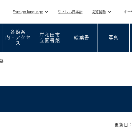
メニューを飛ばして本文へ
Foreign language
やさしい日本語
閲覧補助
キー
各館案
岸和田市
内・アクセ
絵葉書
写真
立図書館
ス
墓
更新日：