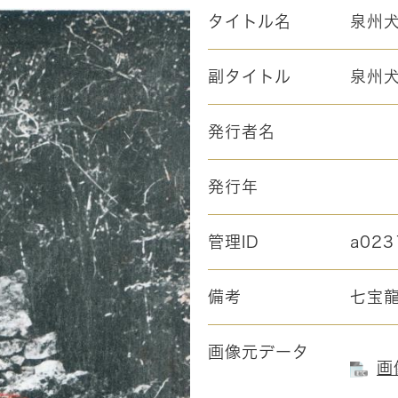
タイトル名
泉州
副タイトル
泉州
発行者名
発行年
管理ID
a023
備考
七宝
画像元データ
画