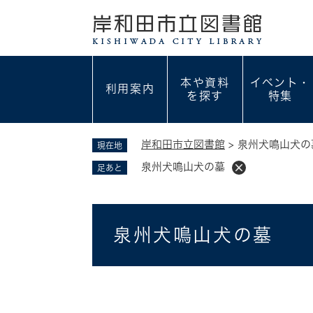
ペ
ー
ジ
の
先
本や資料
イベント・
利用案内
頭
を探す
特集
で
す
。
岸和田市立図書館
>
泉州犬鳴山犬の
現在地
泉州犬鳴山犬の墓
足あと
本
泉州犬鳴山犬の墓
文