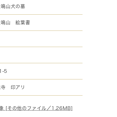
犬鳴山犬の墓
犬鳴山 絵葉書
1-5
龍寺 印アリ
像 [その他のファイル／1.26MB]