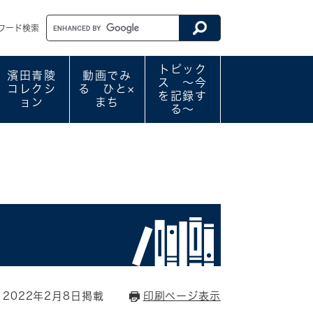
ワード検索
トピック
濱田青陵
動画でみ
ス ～今
コレクシ
る ひと×
を記録す
ョン
まち
る～
2022年2月8日掲載
印刷ページ表示