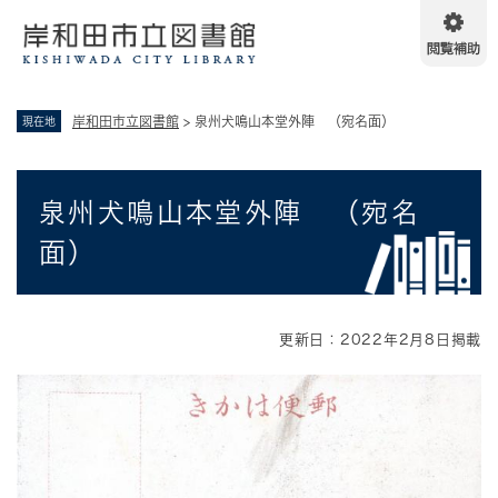
ペ
メニューを飛ばして本文へ
ー
ジ
の
先
岸和田市立図書館
>
泉州犬鳴山本堂外陣 （宛名面）
現在地
頭
で
す
本
。
泉州犬鳴山本堂外陣 （宛名
文
面）
更新日：2022年2月8日掲載