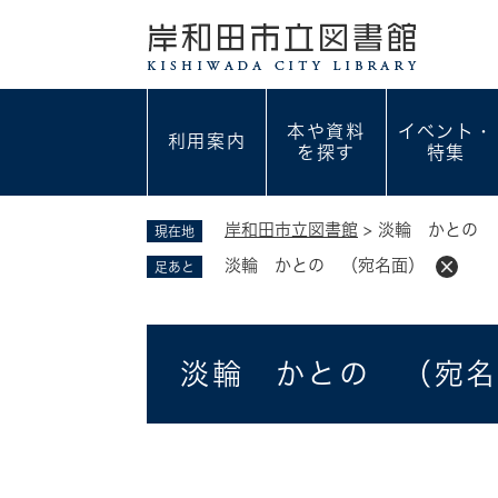
ペ
ー
ジ
の
先
本や資料
イベント・
利用案内
頭
を探す
特集
で
す
。
岸和田市立図書館
>
淡輪 かとの 
現在地
淡輪 かとの （宛名面）
足あと
本
淡輪 かとの （宛
文