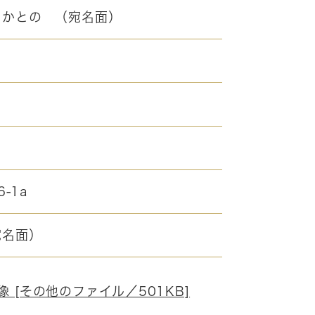
 かとの （宛名面）
)
6-1a
名面）
像 [その他のファイル／501KB]