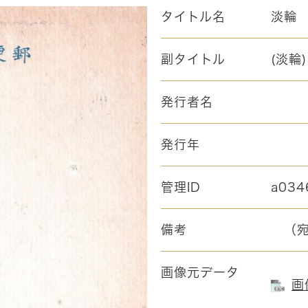
タイトル名
淡輪
副タイトル
(淡輪
発行者名
発行年
管理ID
a034
備考
（宛
画像元データ
画