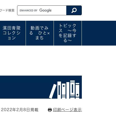
ワード検索
トピック
濱田青陵
動画でみ
ス ～今
コレクシ
る ひと×
を記録す
ョン
まち
る～
2022年2月8日掲載
印刷ページ表示