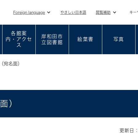
メニューを飛ばして本文へ
Foreign language
やさしい日本語
閲覧補助
キー
各館案
岸和田市
内・アクセ
絵葉書
写真
立図書館
ス
（宛名面）
名面）
更新日：