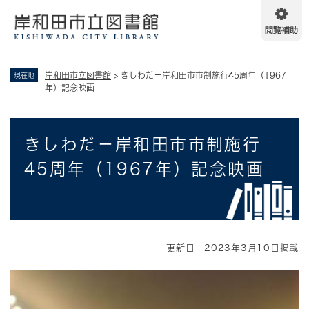
ペ
メニューを飛ばして本文へ
ー
ジ
の
先
岸和田市立図書館
>
きしわだ－岸和田市市制施行45周年（1967
現在地
頭
年）記念映画
で
す
。
本
きしわだ－岸和田市市制施行
文
45周年（1967年）記念映画
更新日：2023年3月10日掲載