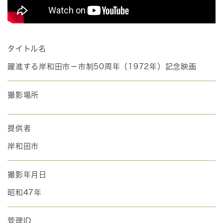
タイトル名
躍進する岸和田市－市制50周年（1972年）記念映画
撮影場所
提供者
岸和田市
撮影年月日
昭和47年
管理ID