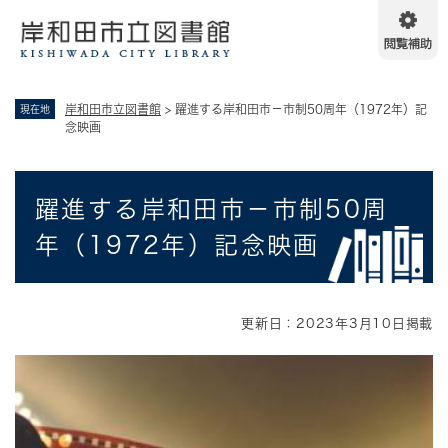
ペ
メニューを飛ばして本文へ
ー
ジ
の
先
岸和田市立図書館
>
躍進する岸和田市－市制50周年（1972年）記
現在地
頭
念映画
で
す
。
本
躍進する岸和田市－市制50周
文
年（1972年）記念映画
更新日：2023年3月10日掲載