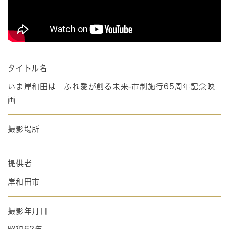
タイトル名
いま岸和田は ふれ愛が創る未来-市制施行65周年記念映
画
撮影場所
提供者
岸和田市
撮影年月日