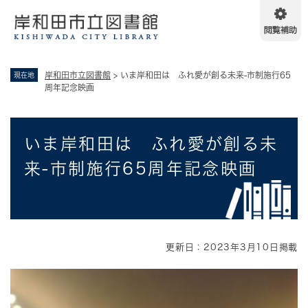
ペ
メニューを飛ばして本文へ
ー
ジ
の
先
岸和田市立図書館
>
いま岸和田は ふれ愛が創る未来-市制施行65
現在地
頭
周年記念映画
で
す
。
本
いま岸和田は ふれ愛が創る未
文
来-市制施行65周年記念映画
更新日：2023年3月10日掲載