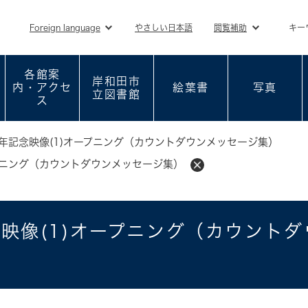
メニューを飛ばして本文へ
Foreign language
やさしい日本語
閲覧補助
キー
各館案
岸和田市
内・アクセ
絵葉書
写真
立図書館
ス
周年記念映像(1)オープニング（カウントダウンメッセージ集）
ープニング（カウントダウンメッセージ集）
念映像(1)オープニング（カウント