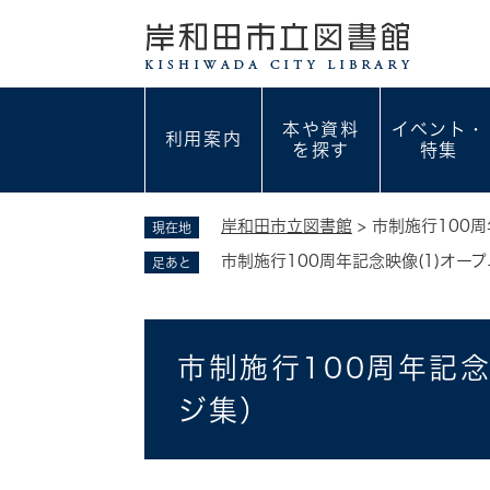
ペ
ー
ジ
の
先
本や資料
イベント・
利用案内
頭
を探す
特集
で
す
。
岸和田市立図書館
>
市制施行100
現在地
市制施行100周年記念映像(1)オ
足あと
本
市制施行100周年記
文
ジ集）