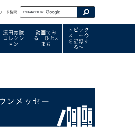
ワード検索
トピック
濱田青陵
動画でみ
ス ～今
コレクシ
る ひと×
を記録す
ョン
まち
る～
ダウンメッセー