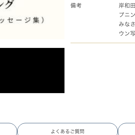
備考
岸和田
プニ
みな
ウン
よくあるご質問