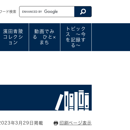
ワード検索
トピック
濱田青陵
動画でみ
ス ～今
コレクシ
る ひと×
を記録す
ョン
まち
る～
023年3月29日掲載
印刷ページ表示