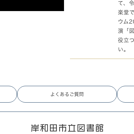
て、令
楽堂
ウム2
演「
役立
い。
よくあるご質問