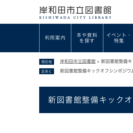
ペ
ー
ジ
の
先
本や資料
イベント・
利用案内
頭
を探す
特集
で
す
。
岸和田市立図書館
>
新図書館整備キ
現在地
新図書館整備キックオフシンポジウ
足あと
本
新図書館整備キックオ
文