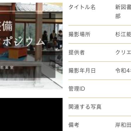
タイトル名
新図
部
撮影場所
杉江
提供者
クリ
撮影年月日
令和4
管理ID
関連する写真
備考
岸和田