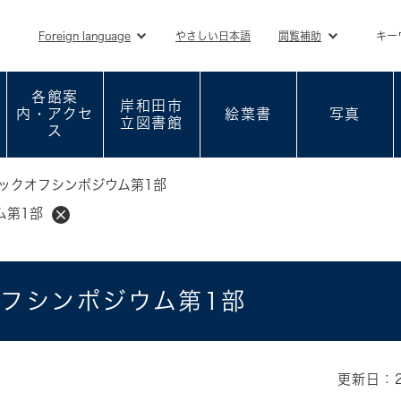
メニューを飛ばして本文へ
Foreign language
やさしい日本語
閲覧補助
キー
各館案
岸和田市
内・アクセ
絵葉書
写真
立図書館
ス
ックオフシンポジウム第1部
ム第1部
フシンポジウム第1部
更新日：2