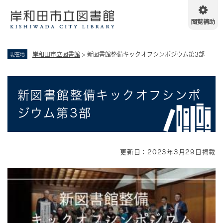
ペ
メニューを飛ばして本文へ
ー
ジ
の
先
岸和田市立図書館
>
新図書館整備キックオフシンポジウム第3部
現在地
頭
で
す
本
。
新図書館整備キックオフシンポ
文
ジウム第3部
更新日：2023年3月29日掲載