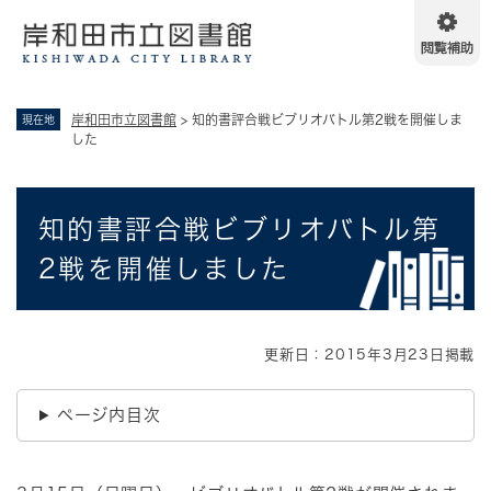
ペ
メニューを飛ばして本文へ
ー
ジ
の
先
岸和田市立図書館
>
知的書評合戦ビブリオバトル第2戦を開催しま
現在地
頭
した
で
す
。
本
知的書評合戦ビブリオバトル第
文
2戦を開催しました
更新日：2015年3月23日掲載
ページ内目次