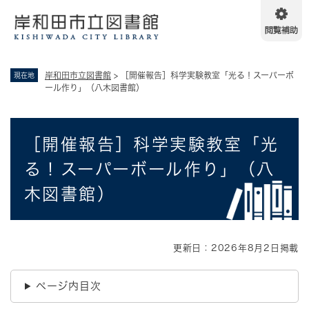
ペ
メニューを飛ばして本文へ
ー
ジ
の
先
岸和田市立図書館
>
［開催報告］科学実験教室「光る！スーパーボ
現在地
頭
ール作り」（八木図書館）
で
す
。
本
［開催報告］科学実験教室「光
文
る！スーパーボール作り」（八
木図書館）
更新日：2026年8月2日掲載
ページ内目次