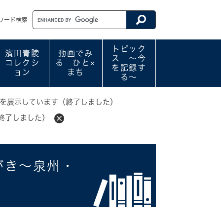
ワード検索
トピック
濱田青陵
動画でみ
ス ～今
コレクシ
る ひと×
を記録す
ョン
まち
る～
を展示しています（終了しました）
終了しました）
がき～泉州・