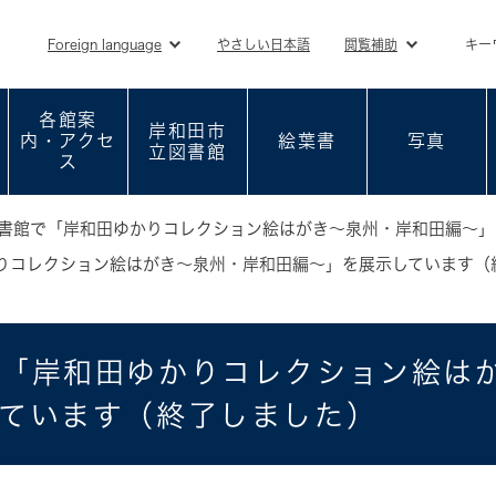
メニューを飛ばして本文へ
Foreign language
やさしい日本語
閲覧補助
キー
各館案
岸和田市
内・アクセ
絵葉書
写真
立図書館
ス
書館で「岸和田ゆかりコレクション絵はがき～泉州・岸和田編～」
りコレクション絵はがき～泉州・岸和田編～」を展示しています（
で「岸和田ゆかりコレクション絵は
ています（終了しました）