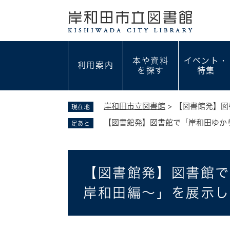
ペ
ー
ジ
の
先
本や資料
イベント・
利用案内
頭
を探す
特集
で
す
。
岸和田市立図書館
>
【図書館発】図
現在地
【図書館発】図書館で「岸和田ゆか
足あと
本
【図書館発】図書館
文
岸和田編～」を展示し