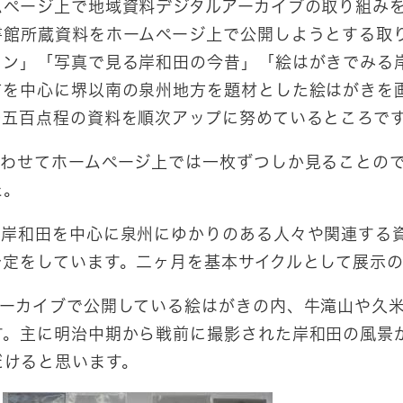
ページ上で地域資料デジタルアーカイブの取り組み
書館所蔵資料をホームページ上で公開しようとする取
ョン」「写真で見る岸和田の今昔」「絵はがきでみる
市を中心に堺以南の泉州地方を題材とした絵はがきを
千五百点程の資料を順次アップに努めているところで
わせてホームページ上では一枚ずつしか見ることの
た。
岸和田を中心に泉州にゆかりのある人々や関連する
予定をしています。二ヶ月を基本サイクルとして展示
ーカイブで公開している絵はがきの内、牛滝山や久米
す。主に明治中期から戦前に撮影された岸和田の風景
だけると思います。