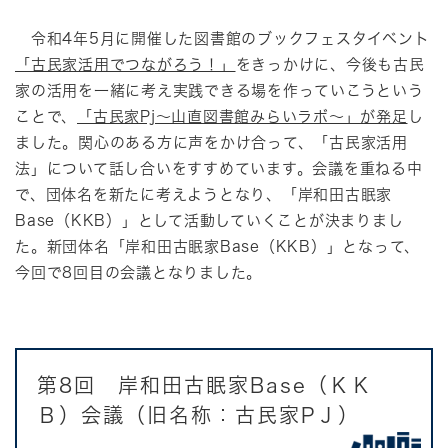
令和4年5月に開催した図書館のブックフェスタイベント
「古民家活用でつながろう！」
をきっかけに、今後も古民
家の活用を一緒に考え実践できる場を作っていこうという
ことで、
「古民家Pj～山直図書館みらいラボ～」が発足
し
ました。関心のある方に声をかけ合って、「古民家活用
法」について話し合いをすすめています。会議を重ねる中
で、団体名を新たに考えようとなり、「岸和田古眠家
Base（KKB）」として活動していくことが決まりまし
た。新団体名「岸和田古眠家Base（KKB）」となって、
今回で8回目の会議となりました。
​第8回 岸和田古眠家Base（ＫＫ
Ｂ）会議（旧名称：古民家PＪ）