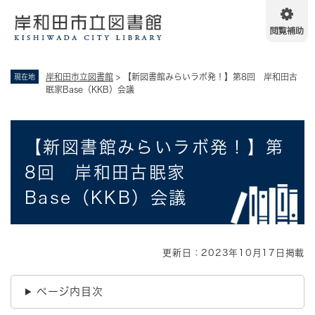
ペ
メニューを飛ばして本文へ
ー
ジ
の
先
岸和田市立図書館
>
【新図書館みらいラボ発！】第8回 岸和田古
現在地
頭
眠家Base（KKB）会議
で
す
。
本
【新図書館みらいラボ発！】第
文
8回 岸和田古眠家
Base（KKB）会議
更新日：2023年10月17日掲載
ページ内目次