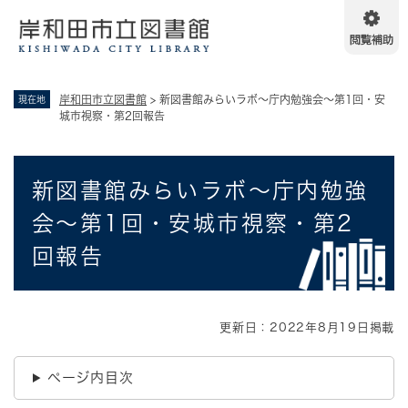
ペ
メニューを飛ばして本文へ
ー
ジ
の
先
岸和田市立図書館
>
新図書館みらいラボ～庁内勉強会～第1回・安
現在地
頭
城市視察・第2回報告
で
す
。
本
新図書館みらいラボ～庁内勉強
文
会～第1回・安城市視察・第2
回報告
更新日：2022年8月19日掲載
ページ内目次