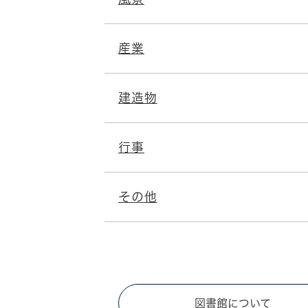
産業
建造物
行事
その他
図書館について