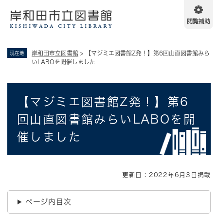
ペ
メニューを飛ばして本文へ
ー
ジ
の
先
岸和田市立図書館
>
【マジミエ図書館Z発！】第6回山直図書館みら
現在地
頭
いLABOを開催しました
で
す
。
本
【マジミエ図書館Z発！】第6
文
回山直図書館みらいLABOを開
催しました
更新日：2022年6月3日掲載
ページ内目次