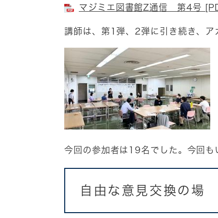
マジミエ図書館Z通信 第4号 [PD
講師は、第1弾、2弾に引き続き、
今回の参加者は19名でした。今回も
自由な意見交換の場