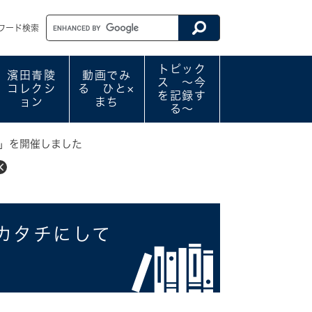
ワード検索
トピック
濱田青陵
動画でみ
ス ～今
コレクシ
る ひと×
を記録す
ョン
まち
る～
）」を開催しました
カタチにして