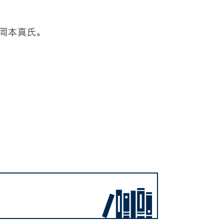
岡本真氏。
」