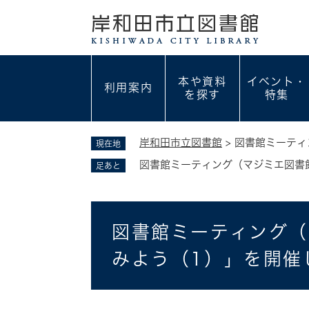
ペ
ー
ジ
の
先
本や資料
イベント・
利用案内
頭
を探す
特集
で
す
。
岸和田市立図書館
>
図書館ミーティ
現在地
図書館ミーティング（マジミエ図書
足あと
本
図書館ミーティング（
文
みよう（1）」を開催