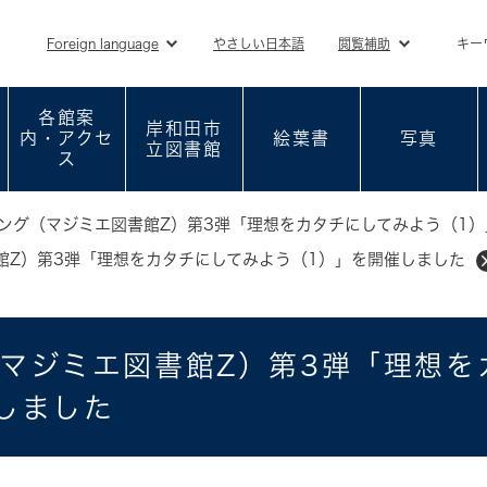
メニューを飛ばして本文へ
Foreign language
やさしい日本語
閲覧補助
キー
各館案
岸和田市
内・アクセ
絵葉書
写真
立図書館
ス
ング（マジミエ図書館Z）第3弾「理想をカタチにしてみよう（1
館Z）第3弾「理想をカタチにしてみよう（1）」を開催しました
マジミエ図書館Z）第3弾「理想を
しました