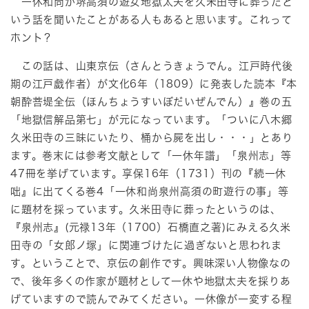
一休和尚が堺高須の遊女地獄太夫を久米田寺に葬ったと
いう話を聞いたことがある人もあると思います。これって
ホント？
この話は、山東京伝（さんとうきょうでん。江戸時代後
期の江戸戯作者）が文化6年（1809）に発表した読本『本
朝酔菩堤全伝（ほんちょうすいぼだいぜんでん）』巻の五
「地獄信解品第七」が元になっています。「ついに八木郷
久米田寺の三昧にいたり、桶から屍を出し・・・」とあり
ます。巻末には参考文献として「一休年譜」「泉州志」等
47冊を挙げています。享保16年（1731）刊の『続一休
咄』に出てくる巻4「一休和尚泉州高須の町遊行の事」等
に題材を採っています。久米田寺に葬ったというのは、
『泉州志』(元禄13年（1700）石橋直之著)にみえる久米
田寺の「女郎ノ塚」に関連づけたに過ぎないと思われま
す。ということで、京伝の創作です。興味深い人物像なの
で、後年多くの作家が題材として一休や地獄太夫を採りあ
げていますので読んでみてください。一休像が一変する程