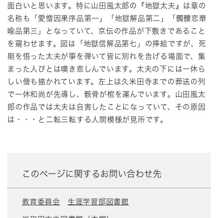
面白いと思います。特に山田風太郎の『地獄太夫』は章の
名称も「愛憎因果序品第一」「地獄解品第二」「髑髏恋華
喩品第三」となっていて、京伝の作品が下敷きであること
を窺わせます。図は「地獄信解品第七」の挿絵ですが、死
期を悟った太夫が箏を弾いて皆に別れを告げる場面で、集
まった人びとは嘆き悲しんでいます。太夫の下には一休ら
しい僧も描かれています。左上は久米田寺までの葬送の列
で一休和尚が先導し、骸骨が棺を運んでいます。山田風太
郎の作品では太夫は自害したことになっていて、その原因
は・・・と二転三転する人間模様が見所です。
このページに関するお問い合わせ先
教育委員会
生涯学習部図書館