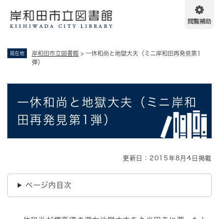
ペ
メニューを飛ばして本文へ
ー
ジ
の
先
岸和田市立図書館
>
一休和尚と地獄大夫（ミニ岸和田再発見第1
現在地
頭
弾）
で
す
。
本
一休和尚と地獄大夫（ミニ岸和
文
田再発見第1弾）
更新日：2015年8月4日掲載
ページ内目次