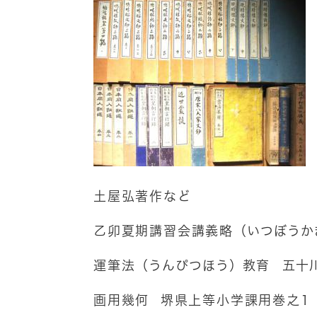
土屋弘著作など
乙卯夏期講習会講義略
（いつぼうか
運筆法
（うんぴつほう）教育 五十
画用幾何
堺県上等小学課用
巻之1