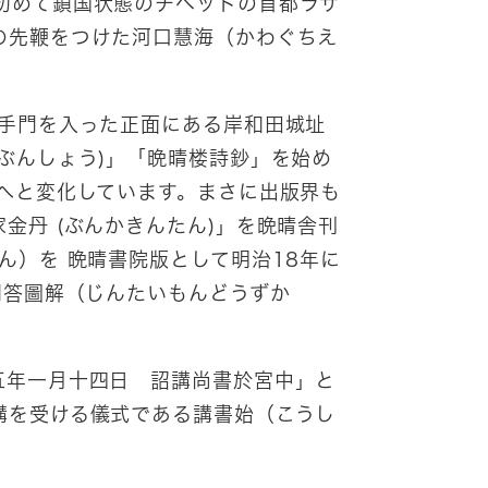
初めて鎖国状態のチベットの首都ラサ
の先鞭をつけた河口慧海（かわぐちえ
手門を入った正面にある岸和田城址
ぶんしょう)」「晩晴楼詩鈔」を始め
へと変化しています。まさに出版界も
金丹 (ぶんかきんたん)」を晩晴舎刊
ん）を 晩晴書院版として明治18年に
問答圖解（じんたいもんどうずか
五年一月十四日 詔講尚書於宮中」と
講を受ける儀式である講書始（こうし