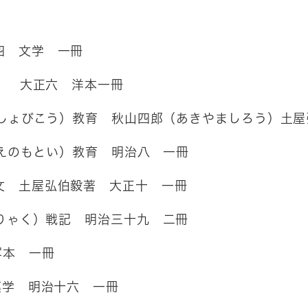
四 文学 一冊
） 大正六 洋本一冊
しょびこう）教育 秋山四郎（あきやましろう）土屋
えのもとい）教育 明治八 一冊
文 土屋弘伯毅著 大正十 一冊
りゃく）戦記 明治三十九 二冊
写本 一冊
漢学 明治十六 一冊