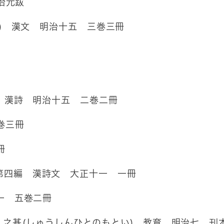
元治元跋
) 漢文 明治十五 三巻三冊
）漢詩 明治十五 二巻二冊
巻三冊
冊
第四編 漢詩文 大正十一 一冊
一 五巻二冊
人之基
(しゅうしんひとのもとい) 教育 明治七 刊