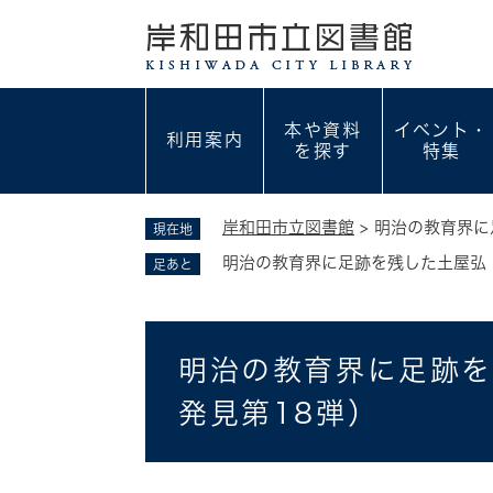
ペ
ー
ジ
の
先
本や資料
イベント・
利用案内
頭
を探す
特集
で
す
。
岸和田市立図書館
>
明治の教育界に
現在地
明治の教育界に足跡を残した土屋弘
足あと
本
明治の教育界に足跡を
文
発見第18弾）