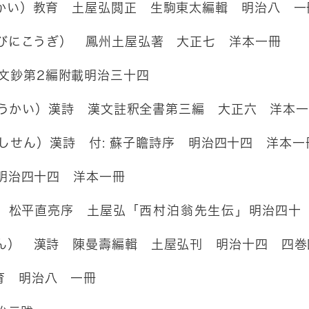
かい）教育 土屋弘閲正 生駒東太編輯 明治八 一
びにこうぎ） 鳳州土屋弘著 大正七 洋本一冊
文鈔第2編附載明治三十四
うかい）漢詩 漢文註釈全書第三編 大正六 洋本
しせん）漢詩 付: 蘇子瞻詩序 明治四十四 洋本一
明治四十四 洋本一冊
 松平直亮序 土屋弘
「西村泊翁先生伝」
明治四十
ん） 漢詩 陳曼壽編輯 土屋弘刊 明治十四 四巻
育 明治八 一冊