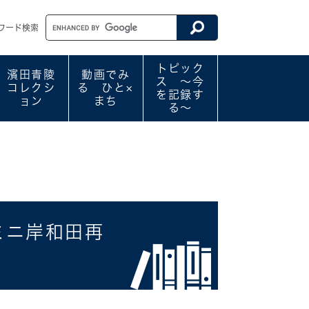
ワード検索
トピック
濱田青陵
動画でみ
ス ～今
コレクシ
る ひと×
を記録す
ョン
まち
る～
）
ミニ岸和田再