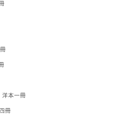
冊
一冊
冊
 洋本一冊
四冊