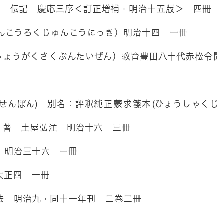
く) 伝記 慶応三序＜訂正増補・明治十五版＞ 四冊
んこうろくじゅんこうにっき）明治十四 一冊
しょうがくさくぶんたいぜん）教育豊田八十代赤松令
せんぽん) 別名：
評釈純正蒙求箋本
(ひょうしゃく
）著 土屋弘注 明治十六 三冊
 明治三十六 一冊
大正四 一冊
法 明治九・同十一年刊 二巻二冊