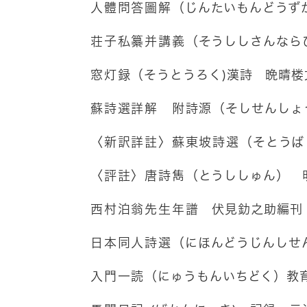
人體問答圖解
（じんたいもんどうず
荘子私纂并講義
（そうししさんなら
窓灯録
（そうとうろく)漢詩 晩晴楼
蘇詩選詳解 附詩源
（そしせんしょ
〈新訳詳註〉蘇東坡詩選
（そとうば
〈評註〉唐詩雋
（とうししゅん） 
西村泊翁先生年譜
伏見釛之助編刊
日本同人詩選
（にほんどうじんしせ
入門一読
（にゅうもんいちどく）教