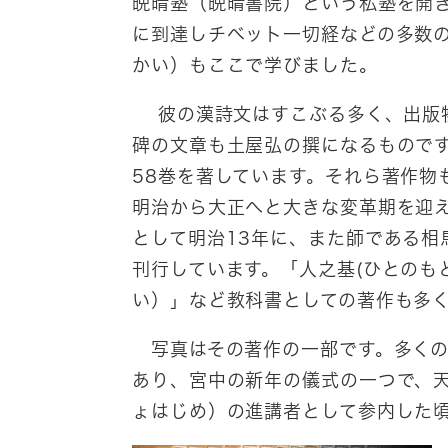
晩晴塾（晩晴書院）という私塾を開
に到達しチベット一切経などの多数
かい）もここで学びました。
彼の漢詩文はすこぶる多く、出版物
碑の文章も土屋弘の撰になるものです
58巻を著しています。それら著作物
明治から大正へと大きな変革期を迎え
として明治13年に、また師である相
刊行しています。「人之基(ひとのも
い）」など教科書としての著作も多
写真はその著作の一部です。多くの
あり、宮中の新年の儀式の一つで、
ょはじめ）の進講者として参内した