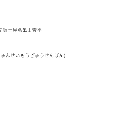
聞編土屋弘亀山雲平
じゅんせいもうぎゅうせんぽん)