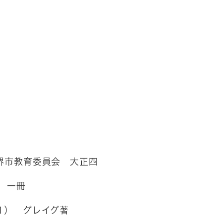
堺市教育委員会 大正四
二 一冊
1） グレイグ著