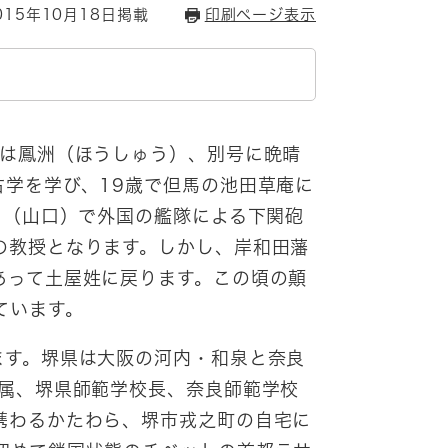
15年10月18日掲載
印刷ページ表示
は鳳洲（ほうしゅう）、別号に晩晴
学を学び、19歳で但馬の池田草庵に
州（山口）で外国の艦隊による下関砲
の教授となります。しかし、岸和田藩
あって土屋姓に戻ります。この頃の顛
ています。
す。堺県は大阪の河内・和泉と奈良
中属、堺県師範学校長、奈良師範学校
携わるかたわら、堺市戎之町の自宅に