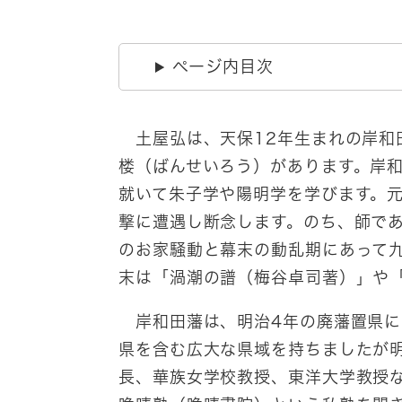
ページ内目次
土屋弘は、天保12年生まれの岸和
楼（ばんせいろう）があります。岸
就いて朱子学や陽明学を学びます。元
撃に遭遇し断念します。のち、師で
のお家騒動と幕末の動乱期にあって
末は「渦潮の譜（梅谷卓司著）」や
岸和田藩は、明治4年の廃藩置県に
県を含む広大な県域を持ちましたが
長、華族女学校教授、東洋大学教授