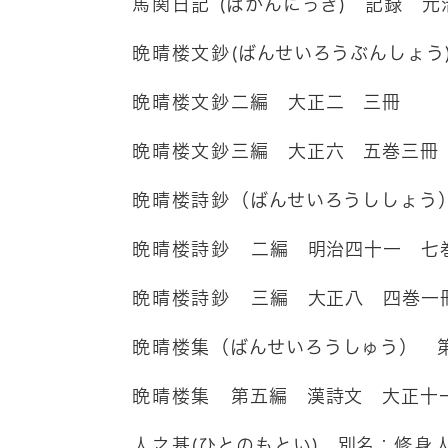
馬関日記
(ばかんにっき) 記録 
晩晴楼文鈔
(ばんせいろうぶんしょう
晩晴楼文鈔
二編 大正二 三冊
晩晴楼文鈔
三編 大正六 五巻三冊
晩晴楼詩鈔
（ばんせいろうししょう
晩晴楼詩鈔
二編 明治四十一 七
晩晴楼詩鈔
三編 大正八 四巻一
晩晴楼集
（ばんせいろうしゅう） 
晩晴楼集
第五編 漢詩文 大正十
人之基
(ひとのもとい) 別名：
修身