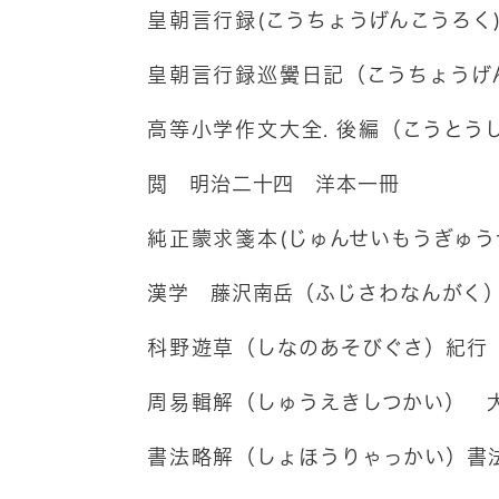
皇朝言行録
(こうちょうげんこうろ
皇朝言行録巡黌日記
（こうちょうげ
高等小学作文大全
.
後編
（こうとう
閲 明治二十四 洋本一冊
純正蒙求箋本
(じゅんせいもうぎゅう
漢学 藤沢南岳（ふじさわなんがく
科野遊草
（しなのあそびぐさ）紀行
周易輯解
（しゅうえきしつかい） 
書法略解
（しょほうりゃっかい）書