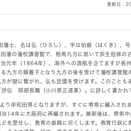
更新日：20
田藩士、名は弘（ひろし）、字は伯毅（はくき）、号
和田藩の藩校講習館で、相馬九方に就いて荻生徂徠の古
治元年（1864年）、海外への渡航を企てますが長
ある九方の婿養子となり九方の後を受けて藩校講習館
九方が獄に繋がれ、弘も詮議を受けます。このことも
「評伝 岡部長職（小川原正道著）」に詳しく書かれ
より岸和田県となりますが、すぐに堺県に編入されま
明治14年に大阪府に再編されます。維新後は、堺県
などを歴任し、教育の振興に尽くします。教育行政に