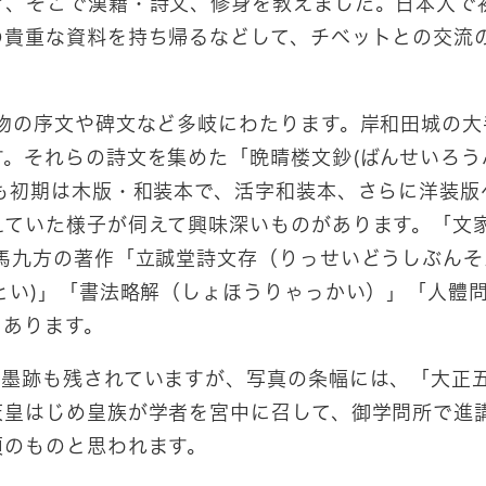
き、そこで漢籍・詩文、修身を教えました。日本人で
の貴重な資料を持ち帰るなどして、チベットとの交流
の序文や碑文など多岐にわたります。岸和田城の大
。それらの詩文を集めた「晩晴楼文鈔(ばんせいろう
も初期は木版・和装本で、活字和装本、さらに洋装版
ていた様子が伺えて興味深いものがあります。「文家
馬九方の著作「立誠堂詩文存（りっせいどうしぶんそ
とい)」「書法略解（しょほうりゃっかい）」「人體
くあります。
墨跡も残されていますが、写真の条幅には、「大正
天皇はじめ皇族が学者を宮中に召して、御学問所で進
頃のものと思われます。