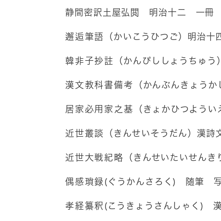
静間密訳土屋弘閲 明治十二 一冊
邂逅筆語
（かいこうひつご）明治十
韓非子抄註
（かんぴししょうちゅう
漢文教科書備考
（かんぶんきょうか
居家必用家之基
（きょかひつようい
近世叢談
（きんせいそうだん）漢詩
近世大戦紀略
（きんせいたいせんき
偶感瑣録
(ぐうかんさろく) 随筆 
孝経纂釈
(こうきょうさんしゃく) 