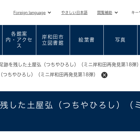
メニューを飛ばして本文へ
Foreign language
やさしい日本語
閲覧補助
キー
各館案
岸和田市
内・アクセ
絵葉書
写真
立図書館
ス
足跡を残した土屋弘（つちやひろし）（ミニ岸和田再発見第18弾
（つちやひろし）（ミニ岸和田再発見第18弾）
残した土屋弘（つちやひろし）（