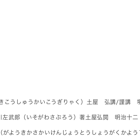
きこうしゅうかいこうぎりゃく）土屋 弘講/謹講 
川左武郎（いそがわさぶろう）著土屋弘閲 明治十
（がようきかさかいけんじょうとうしょうがくかよう