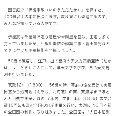
図書館で『伊能忠敬（いのうただたか）』を探すと、
100冊以上の本に出会えます。教科書にも登場するので、
みんなが知っている人物です。
伊能家は千葉県で造り酒屋や米問屋を営み、田畑も多く
持っていましたが、利根川堤防の修築工事・新田開発など
で身に付けた測量技術を発揮しました。
50歳で隠居し、江戸に出て幕府の天文方高橋至時（たか
はしよしとき）に入門して西洋天文学を学び、自ら天文観
測も行いました。
寛政12年（1800）、56歳の時、幕府の命を受けて奥羽
街道から蝦夷地（えぞち、北海道）の南、東海岸までほと
んど自費で測量。以後17年間、文化13年（1816）まで合
計10回にも及ぶ全国の沿岸測量を行い、実測による日本初
の全国図の制作に取り組みました。全国図は「大日本沿海