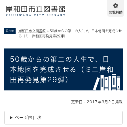
ペ
メニューを飛ばして本文へ
ー
ジ
の
先
岸和田市立図書館
>
50歳からの第二の人生で、日本地図を完成させ
現在地
頭
る（ミニ岸和田再発見第29弾）
で
す
。
本
50歳からの第二の人生で、日
文
本地図を完成させる（ミニ岸和
田再発見第29弾）
更新日：2017年3月2日掲載
ページ内目次