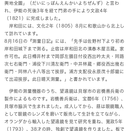
輿地全圖」（だいにっぽんえんかいよちぜんず）と言わ
れ、伊能の死後3年を経て門弟の手により文政4年
（1821）に完成しました。
岸和田には、文化2年（1805）8月に和歌山から北上し
て訪れています。
8月16日の『測量日記』には、「先手は佐野村下より初め
岸和田城下まで測る。止宿は岸和田北の濱春木屋吉蔵。家
作可也。此日樽井村まで岡部左膳目付役西出吟太夫・同路
次七右衛門・浦役下川清左衛門・中井林蔵・郷役西出幾右
衛門・同林八十八等出て挨拶。浦方支配役永原茂十郎鎗に
て出迎挨拶。此日晴天測量。」と書かれています。
伊能の測量機器のうち、望遠鏡は貝塚市の岩橋善兵衛の
製作によるものです。岩橋善兵衛は、宝暦6年（1756）、
貝塚市脇浜で生まれました。成人してから、昼は眼鏡職人
として眼鏡のレンズを磨いて販売して生計を立てながら、
オランダから輸入した望遠鏡を見て研究を重ね、寛政5年
（1793）、38才の時、独創で望遠鏡を作りました。板で