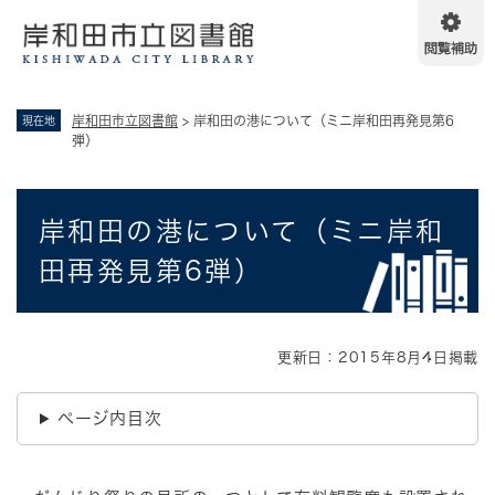
ペ
メニューを飛ばして本文へ
ー
ジ
の
先
岸和田市立図書館
>
岸和田の港について（ミニ岸和田再発見第6
現在地
頭
弾）
で
す
。
本
岸和田の港について（ミニ岸和
文
田再発見第6弾）
更新日：2015年8月4日掲載
ページ内目次