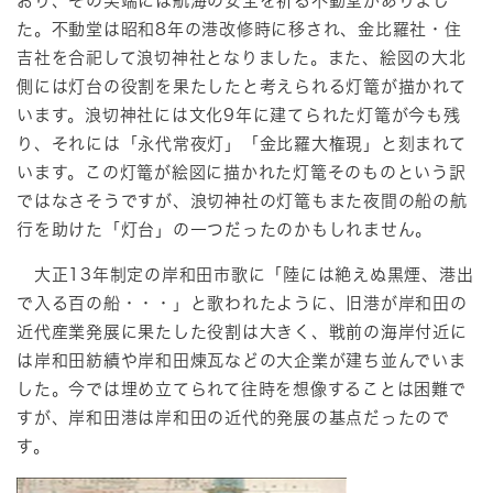
おり、その尖端には航海の安全を祈る不動堂がありまし
た。不動堂は昭和8年の港改修時に移され、金比羅社・住
吉社を合祀して浪切神社となりました。また、絵図の大北
側には灯台の役割を果たしたと考えられる灯篭が描かれて
います。浪切神社には文化9年に建てられた灯篭が今も残
り、それには「永代常夜灯」「金比羅大権現」と刻まれて
います。この灯篭が絵図に描かれた灯篭そのものという訳
ではなさそうですが、浪切神社の灯篭もまた夜間の船の航
行を助けた「灯台」の一つだったのかもしれません。
大正13年制定の岸和田市歌に「陸には絶えぬ黒煙、港出
で入る百の船・・・」と歌われたように、旧港が岸和田の
近代産業発展に果たした役割は大きく、戦前の海岸付近に
は岸和田紡績や岸和田煉瓦などの大企業が建ち並んでいま
した。今では埋め立てられて往時を想像することは困難で
すが、岸和田港は岸和田の近代的発展の基点だったので
す。