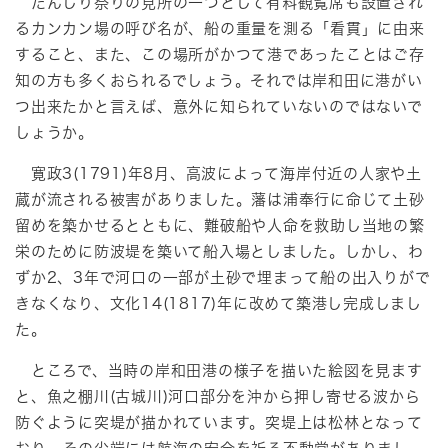
だんじり祭りの見所の一つとして有料観覧席も設置され
るカンカン場の呼び名が、船の重量を測る「看貫」に由来
すること、また、この場所がかつて港であったことはご存
知の方も多くおられるでしょう。それでは岸和田に港がい
つ出来たかと言えば、意外に知られていないのではないで
しょうか。
寛政3(1791)年8月、高波によって海岸付近の人家や土
蔵が流される被害がありました。藩は浦奉行に命じて土砂
留めを築かせるとともに、難破船や人命を救助し当地の繁
栄のために防波堤を築いて船入場としました。しかし、わ
ずか2、3年で河口の一部が土砂で埋まって船の出入りがで
きなくなり、文化14(1817)年に改めて築港し完成しまし
た。
ところで、当時の岸和田港の様子を描いた絵図を見ます
と、魚之棚川(古城川)河口部分を沖から押し寄せる波から
防ぐように突堤が描かれています。突堤上は松林となって