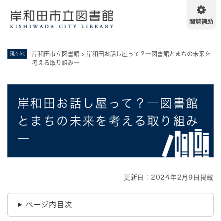
ペ
メニューを飛ばして本文へ
ー
ジ
の
先
岸和田市立図書館
>
岸和田お話し屋って？―図書館とまちの未来を
現在地
頭
考える取り組み―
で
す
。
本
岸和田お話し屋って？―図書館
文
とまちの未来を考える取り組み
―
更新日：2024年2月9日掲載
ページ内目次