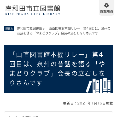
ペ
メニューを飛ばして本文へ
ー
ジ
の
先
岸和田市立図書館
>
「山直図書館本棚リレー」第4回目は、泉州の
現在地
頭
昔話を語る「やまどりクラブ」会長の立石しをりさんです
で
す
。
本
「山直図書館本棚リレー」第4
文
回目は、泉州の昔話を語る「や
まどりクラブ」会長の立石しを
りさんです
更新日：2021年1月16日掲載